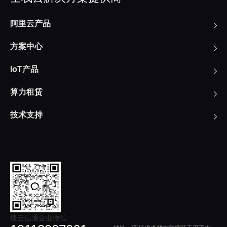
阿里云产品
方案中心
IoT产品
算力租赁
技术支持
捷云信通企业微信