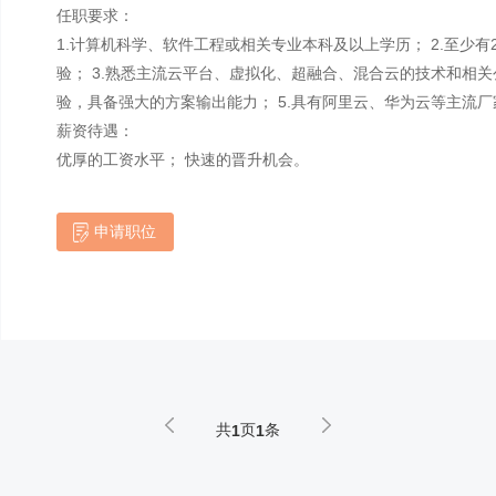
任职要求：
1.计算机科学、软件工程或相关专业本科及以上学历； 2.至少
验； 3.熟悉主流云平台、虚拟化、超融合、混合云的技术和相关
验，具备强大的方案输出能力； 5.具有阿里云、华为云等主流
薪资待遇：
优厚的工资水平； 快速的晋升机会。
申请职位
共
页
条
1
1