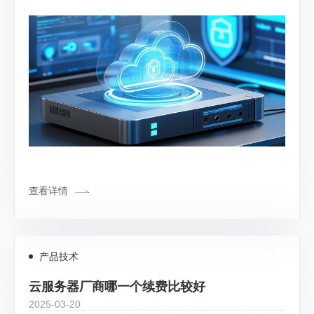
择合适的产品和服务。以下是详细步骤和注意事项：
查看详情
产品技术
云服务器厂商哪一个续费比较好
2025-03-20