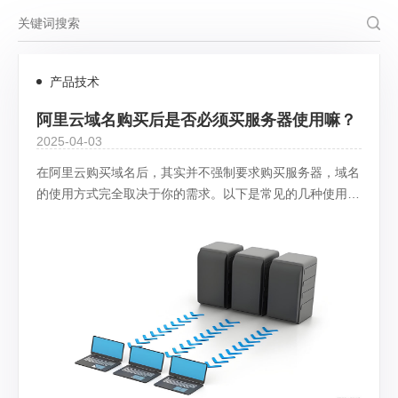
产品技术
阿里云域名购买后是否必须买服务器使用嘛？
2025-04-03
在阿里云购买域名后，其实并不强制要求购买服务器，域名
的使用方式完全取决于你的需求。以下是常见的几种使用场
景，帮助你更好地理解：